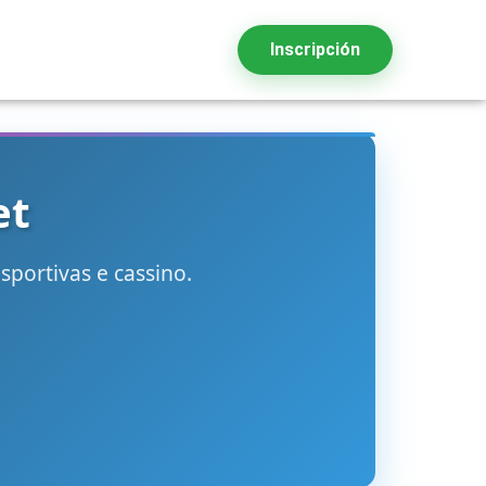
Inscripción
et
portivas e cassino.