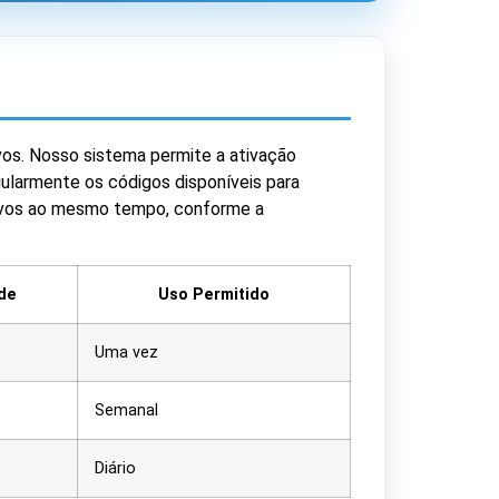
os. Nosso sistema permite a ativação
gularmente os códigos disponíveis para
ativos ao mesmo tempo, conforme a
de
Uso Permitido
Uma vez
Semanal
Diário