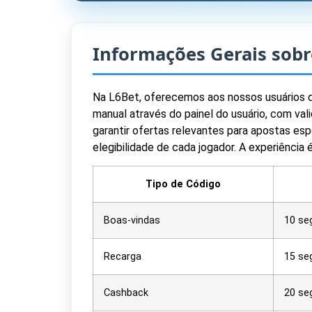
Informações Gerais sobr
Na L6Bet, oferecemos aos nossos usuários d
manual através do painel do usuário, com val
garantir ofertas relevantes para apostas es
elegibilidade de cada jogador. A experiência
Tipo de Código
Boas-vindas
10 se
Recarga
15 se
Cashback
20 se