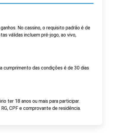
anhos. No cassino, o requisito padrão é de
as válidas incluem pré-jogo, ao vivo,
ra cumprimento das condições é de 30 dias
io ter 18 anos ou mais para participar.
i RG, CPF e comprovante de residência.