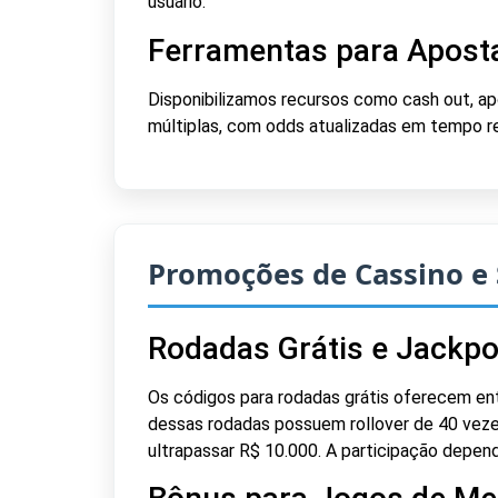
usuário.
Ferramentas para Apost
Disponibilizamos recursos como cash out, ap
múltiplas, com odds atualizadas em tempo r
Promoções de Cassino e 
Rodadas Grátis e Jackpo
Os códigos para rodadas grátis oferecem en
dessas rodadas possuem rollover de 40 vez
ultrapassar R$ 10.000. A participação depen