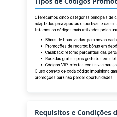
Tipos de Códigos Promoc
Oferecemos cinco categorias principais de có
adaptados para apostas esportivas e cassino
listamos os códigos mais utilizados pelos usu
Bônus de boas-vindas: para novos cada
Promoções de recarga: bônus em depósi
Cashback: retorno percentual das perd
Rodadas grátis: spins gratuitos em slo
Códigos VIP: ofertas exclusivas para jo
O uso correto de cada código impulsiona ga
promoções para não perder oportunidades.
Requisitos e Condições 