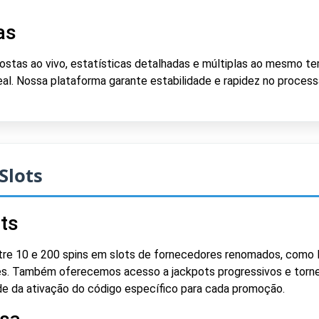
as
ostas ao vivo, estatísticas detalhadas e múltiplas ao mesmo t
eal. Nossa plataforma garante estabilidade e rapidez no proces
Slots
ts
tre 10 e 200 spins em slots de fornecedores renomados, como 
es. Também oferecemos acesso a jackpots progressivos e tor
de da ativação do código específico para cada promoção.