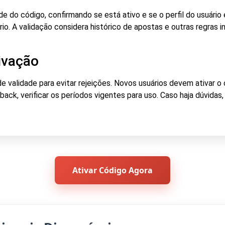
 do código, confirmando se está ativo e se o perfil do usuário é
io. A validação considera histórico de apostas e outras regras i
ivação
e validade para evitar rejeições. Novos usuários devem ativar o
k, verificar os períodos vigentes para uso. Caso haja dúvidas, o
Ativar Código Agora