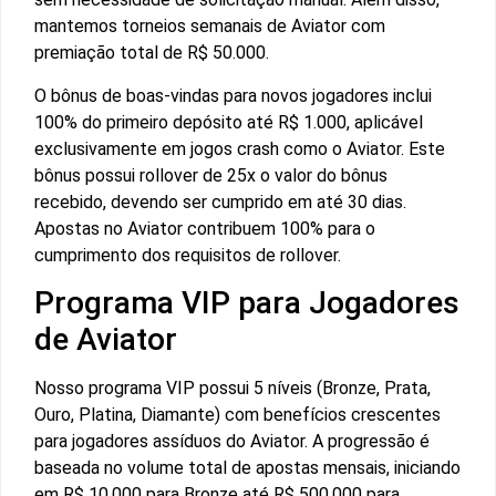
mantemos torneios semanais de Aviator com
premiação total de R$ 50.000.
O bônus de boas-vindas para novos jogadores inclui
100% do primeiro depósito até R$ 1.000, aplicável
exclusivamente em jogos crash como o Aviator. Este
bônus possui rollover de 25x o valor do bônus
recebido, devendo ser cumprido em até 30 dias.
Apostas no Aviator contribuem 100% para o
cumprimento dos requisitos de rollover.
Programa VIP para Jogadores
de Aviator
Nosso programa VIP possui 5 níveis (Bronze, Prata,
Ouro, Platina, Diamante) com benefícios crescentes
para jogadores assíduos do Aviator. A progressão é
baseada no volume total de apostas mensais, iniciando
em R$ 10.000 para Bronze até R$ 500.000 para