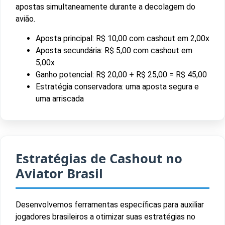
apostas simultaneamente durante a decolagem do
avião.
Aposta principal: R$ 10,00 com cashout em 2,00x
Aposta secundária: R$ 5,00 com cashout em
5,00x
Ganho potencial: R$ 20,00 + R$ 25,00 = R$ 45,00
Estratégia conservadora: uma aposta segura e
uma arriscada
Estratégias de Cashout no
Aviator Brasil
Desenvolvemos ferramentas específicas para auxiliar
jogadores brasileiros a otimizar suas estratégias no