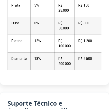
Prata
5%
R$
R$ 150
25.000
Ouro
8%
R$
R$ 500
50.000
Platina
12%
R$
R$ 1.200
100.000
Diamante
18%
R$
R$ 2.500
200.000
Suporte Técnico e