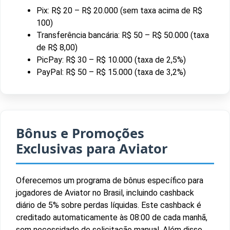
Pix: R$ 20 – R$ 20.000 (sem taxa acima de R$
100)
Transferência bancária: R$ 50 – R$ 50.000 (taxa
de R$ 8,00)
PicPay: R$ 30 – R$ 10.000 (taxa de 2,5%)
PayPal: R$ 50 – R$ 15.000 (taxa de 3,2%)
Bônus e Promoções
Exclusivas para Aviator
Oferecemos um programa de bônus específico para
jogadores de Aviator no Brasil, incluindo cashback
diário de 5% sobre perdas líquidas. Este cashback é
creditado automaticamente às 08:00 de cada manhã,
sem necessidade de solicitação manual. Além disso,