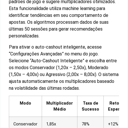
padrões de jogo e sugere multiplicadores otimizados.
Esta funcionalidade utiliza machine learning para
identificar tendências em seu comportamento de
apostas. Os algoritmos processam dados de suas
últimas 50 sessões para gerar recomendações
personalizadas.
Para ativar o auto-cashout inteligente, acesse
“Configurações Avançadas” no menu do jogo.
Selecione “Auto-Cashout Inteligente” e escolha entre
os modos Conservador (1,20x – 2,50x), Moderado
(1,50x – 4,00x) ou Agressivo (2,00x – 8,00x). O sistema
ajusta automaticamente os multiplicadores baseado
na volatilidade das últimas rodadas.
Modo
Multiplicador
Taxa de
Retorno
Médio
Sucesso
Esperado
Conservador
1,85x
78%
+12% por