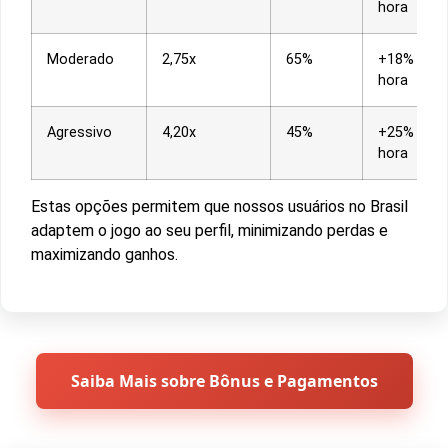
hora
Moderado
2,75x
65%
+18% por
hora
Agressivo
4,20x
45%
+25% por
hora
Estas opções permitem que nossos usuários no Brasil
adaptem o jogo ao seu perfil, minimizando perdas e
maximizando ganhos.
Saiba Mais sobre Bônus e Pagamentos