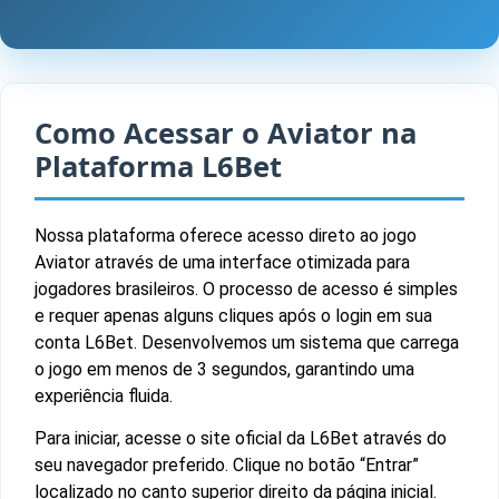
Como Acessar o Aviator na
Plataforma L6Bet
Nossa plataforma oferece acesso direto ao jogo
Aviator através de uma interface otimizada para
jogadores brasileiros. O processo de acesso é simples
e requer apenas alguns cliques após o login em sua
conta L6Bet. Desenvolvemos um sistema que carrega
o jogo em menos de 3 segundos, garantindo uma
experiência fluida.
Para iniciar, acesse o site oficial da L6Bet através do
seu navegador preferido. Clique no botão “Entrar”
localizado no canto superior direito da página inicial.